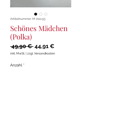
Artikelnummer: M 0111.93
Schönes Mädchen
(Polka)
Standardpreis
Sale-
 49,90 € 
44,91 €
Preis
inkl. MwSt.
|
zzgl. Versandkosten
Anzahl
*
In den Warenkorb
Für große Besetzung
Musik: Franz Watz