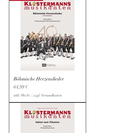
Böhmische Herzenslieder
Preis
64,99 €
inkl. MwSt.
|
zzgl. Versandkosten