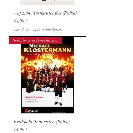
Auf zum Musikantenfest (Polka)
Preis
64,99 €
inkl. MwSt.
|
zzgl. Versandkosten
Solo für zwei Tenorhörner
Fröhliche Tenoristen (Polka)
Preis
74,99 €