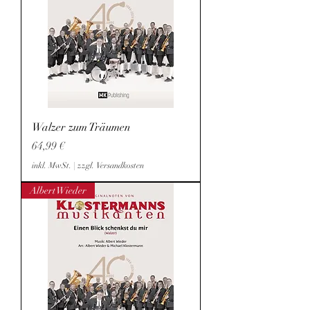
Walzer zum Träumen
Preis
64,99 €
inkl. MwSt.
|
zzgl. Versandkosten
Albert Wieder