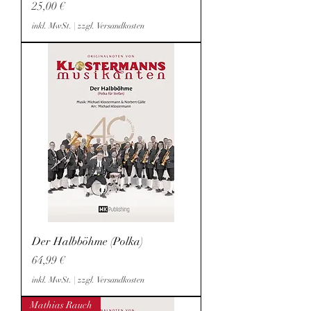
Preis
25,00 €
inkl. MwSt.
|
zzgl. Versandkosten
Der Halbböhme (Polka)
Preis
64,99 €
inkl. MwSt.
|
zzgl. Versandkosten
Mathias Rauch