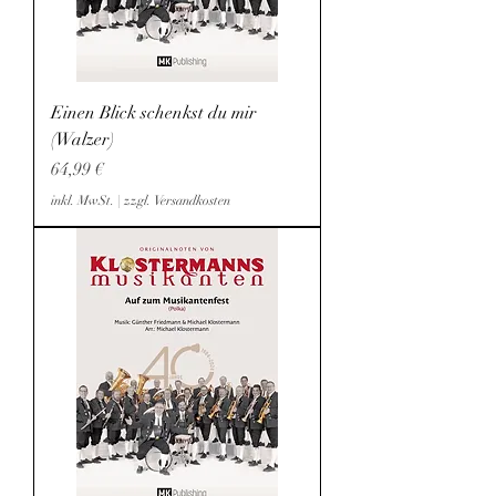
Einen Blick schenkst du mir
(Walzer)
Preis
64,99 €
inkl. MwSt.
|
zzgl. Versandkosten